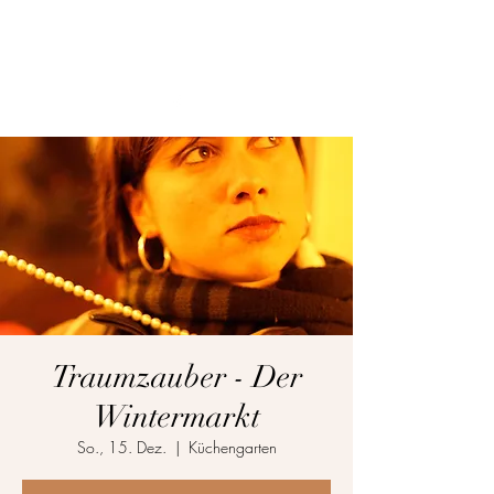
Ruby schreibt Zeugs
Traumzauber - Der
Wintermarkt
So., 15. Dez.
  |  
Küchengarten